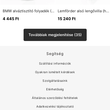
BMW alváztisztító folyadék (400 ml)
Lemförder alsó lengővilla (hátsó tengely)
4 445
Ft
15 240
Ft
Továbbiak megjelenítése (35)
Segítség
Szállítási információk
Gyakran ismételt kérdések
Szolgáltatásaink
Elérhetőség
Általános szerződési feltételek
Adatkezelési tájékoztató