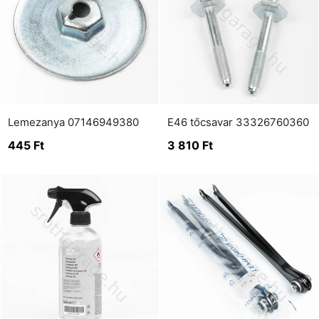
Lemezanya 07146949380
E46 tőcsavar 33326760360
445
Ft
3 810
Ft