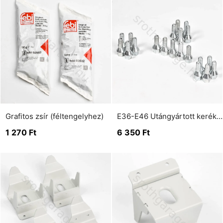
Grafitos zsír (féltengelyhez)
E36-E46 Utángyártott kerékcsavar készlet
1 270
Ft
6 350
Ft