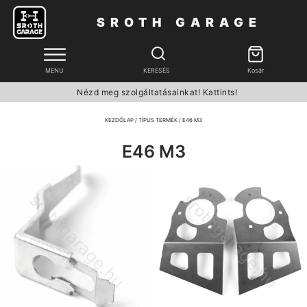
SROTH GARAGE
MENU
KERESÉS
Kosár
Nézd meg szolgáltatásainkat! Kattints!
KEZDŐLAP
/ TÍPUS TERMÉK / E46 M3
E46 M3