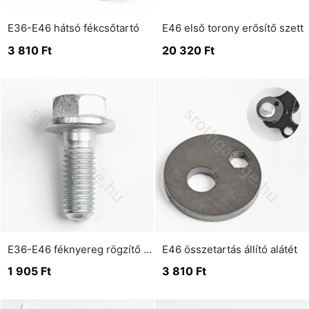
E36-E46 hátsó fékcsőtartó
E46 első torony erősítő szett
3 810
Ft
20 320
Ft
E36-E46 féknyereg rögzítő csavar (első tengely)
E46 összetartás állító alátét
1 905
Ft
3 810
Ft