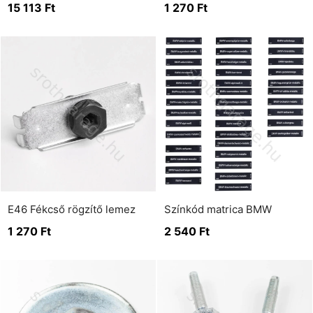
15 113
Ft
1 270
Ft
E46 Fékcső rögzítő lemez
Színkód matrica BMW
1 270
Ft
2 540
Ft