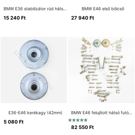
BMW E36 stabilizátor rúd hátsó fekete (15 mm)
BMW E46 első bölcső
15 240
Ft
27 940
Ft
E36-E46 kerékagy (42mm)
BMW E46 felujított hátsó futómű csavar készlet
5 080
Ft
Értékelés:
82 550
Ft
5.00
/ 5