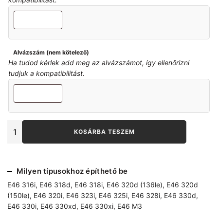
Alvázszám (nem kötelező)
Ha tudod kérlek add meg az alvázszámot, így ellenőrizni
tudjuk a kompatibilitást.
E46
KOSÁRBA TESZEM
összetartás
állító
alátét
mennyiség
Milyen típusokhoz építhető be
E46 316i
,
E46 318d
,
E46 318i
,
E46 320d (136le)
,
E46 320d
(150le)
,
E46 320i
,
E46 323i
,
E46 325i
,
E46 328i
,
E46 330d
,
E46 330i
,
E46 330xd
,
E46 330xi
,
E46 M3