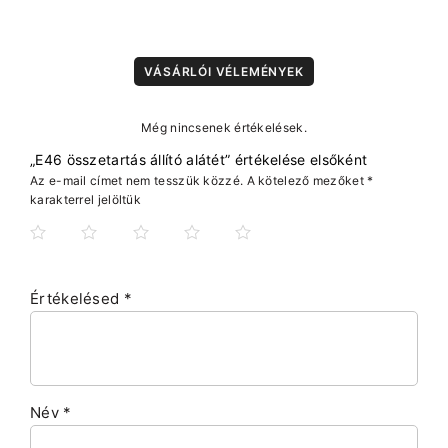
VÁSÁRLÓI VÉLEMÉNYEK
Még nincsenek értékelések.
„E46 összetartás állító alátét” értékelése elsőként
Az e-mail címet nem tesszük közzé.
A kötelező mezőket
*
karakterrel jelöltük
Értékelésed
*
Név
*