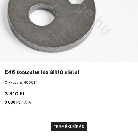
E46 összetartás állító alátét
Cikkszám:
400014
3 810
Ft
3 000
Ft
+ ÁFA
TERMÉKLEÍRÁS