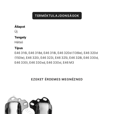
TERMÉKTULAJDONSÁGOK
Állapot
Új
Tengely
Hátsó
Típus
E46 316i
,
E46 318d
,
E46 318i
,
E46 320d (136le)
,
E46 320d
(150le)
,
E46 320i
,
E46 323i
,
E46 325i
,
E46 328i
,
E46 330d
,
E46 330i
,
E46 330xd
,
E46 330xi
,
E46 M3
EZEKET ÉRDEMES MEGNÉZNED