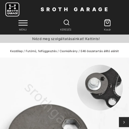
SROTH GARAGE
MENU
KERESÉS
Kosár
Nézd meg szolgáltatásainkat! Kattints!
Kezdőlap
/
Futómű, felfüggesztés
/
Csonkállvány
/ E46 összetartás állító alátét