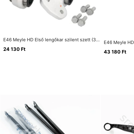
E46 Meyle HD Első lengőkar szilent szett (3003112604/HD)
24 130
Ft
43 180
Ft