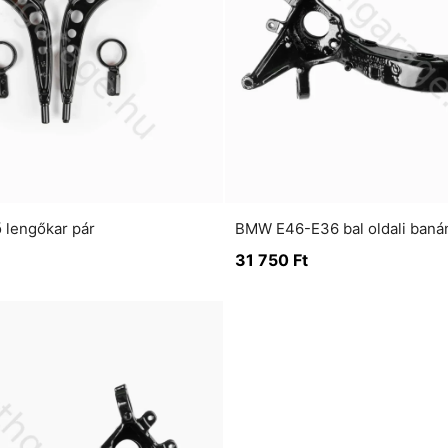
 lengőkar pár
31 750
Ft