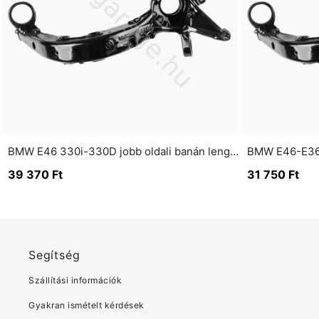
BMW E46 330i-330D jobb oldali banán lengőkar 85mm nagy csapágyas
39 370
Ft
31 750
Ft
Segítség
Szállítási információk
Gyakran ismételt kérdések