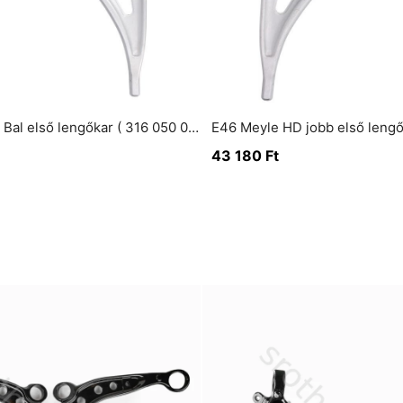
E46 Meyle HD Bal első lengőkar ( 316 050 0003 HD )
43 180
Ft