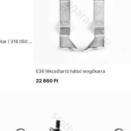
E46 Meyle HD jobb első lengőkar ( 316 050 0004 HD )
E36 fékcsőtartó hátsó lengőkarra
22 860
Ft