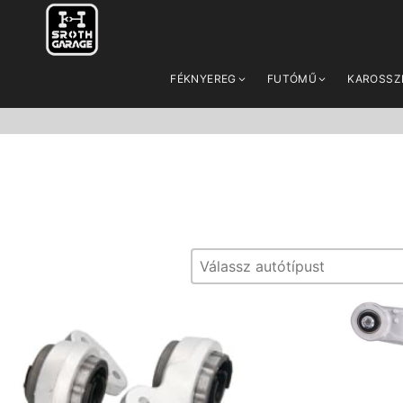
FÉKNYEREG
FUTÓMŰ
KAROSSZ
Típus
Típus