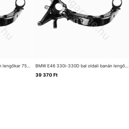
BMW E46-E36 bal oldali banán lengőkar 75mm kis csapágyas
BMW E46 330i-330D bal oldali banán lengőkar 85mm nagy csapágyas
39 370
Ft