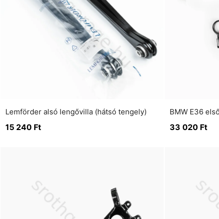
Lemförder alsó lengővilla (hátsó tengely)
BMW E36 első
15 240
Ft
33 020
Ft