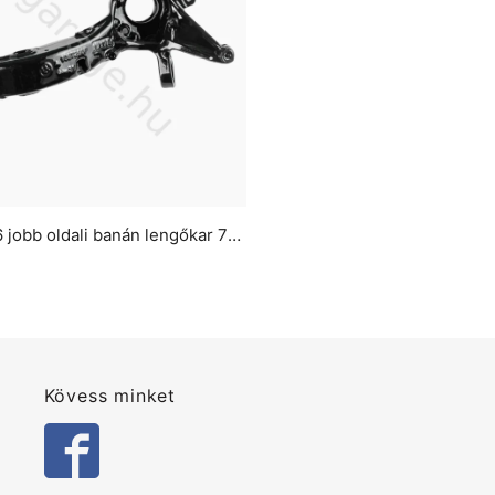
BMW E46-E36 jobb oldali banán lengőkar 75mm kis csapágyas
Kövess minket