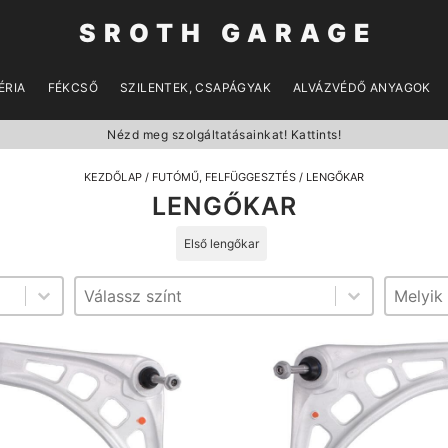
SROTH GARAGE
ÉRIA
FÉKCSŐ
SZILENTEK, CSAPÁGYAK
ALVÁZVÉDŐ ANYAGOK
Nézd meg szolgáltatásainkat! Kattints!
KEZDŐLAP
/
FUTÓMŰ, FELFÜGGESZTÉS
/ LENGŐKAR
LENGŐKAR
Első lengőkar
Szín
tengely
Szín
tengel