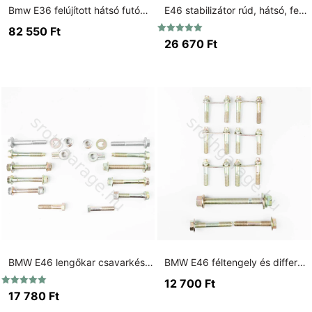
Bmw E36 felújított hátsó futómű csavar készlet arany
E46 stabilizátor rúd, hátsó, fekete, 18mm.
82 550
Ft
Értékelés:
26 670
Ft
5.00
/ 5
BMW E46 lengőkar csavarkészlet hátsó tengely
BMW E46 féltengely és differenciálmű csavarkészlet (188K)
12 700
Ft
Értékelés:
17 780
Ft
5.00
/ 5