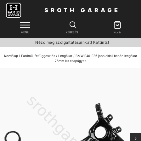
SROTH GARAGE
MENU
KERESÉS
Kosár
Nézd meg szolgáltatásainkat! Kattints!
Kezdőlap
/
Futómű, felfüggesztés
/
Lengőkar
/ BMW E46-E36 jobb oldali banán lengőkar
75mm kis csapágyas