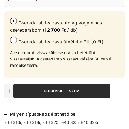
Cseredarab leadása utólag vagy nincs
cseredarabom (
12 700
Ft
/ db)
Cseredarab leadása átvétel előtt (0 Ft)
A cseredarab visszaküldése után a betétdíjat
visszautaljuk. A cseredarab visszaküldésére 30 nap áll
rendelkezésre.
BMW
KOSÁRBA TESZEM
E46-
E36
jobb
oldali
Milyen típusokhoz építhető be
banán
lengőkar
E46 316i
,
E46 318i
,
E46 320i
,
E46 325i
,
E46 328i
75mm