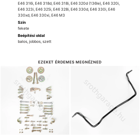
E46 316i
,
E46 318d
,
E46 318i
,
E46 320d (136le)
,
E46 320i
,
E46 323i
,
E46 325i
,
E46 328i
,
E46 330d
,
E46 330i
,
E46
330xd
,
E46 330xi
,
E46 M3
Szín
fekete
Beépítési oldal
balos, jobbos, szett
EZEKET ÉRDEMES MEGNÉZNED