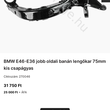
BMW E46-E36 jobb oldali banán lengőkar 75mm
kis csapágyas
Cikkszám:
270046
31 750
Ft
25 000
Ft
+ ÁFA