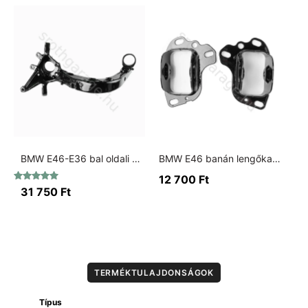
kis
csapágyas
mennyiség
BMW E46-E36 bal oldali banán lengőkar 75mm kis csapágyas
BMW E46 banán lengőkar konzol
12 700
Ft
Értékelés:
31 750
Ft
5.00
/ 5
TERMÉKTULAJDONSÁGOK
Típus