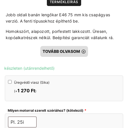
TERMÉKLEÍRÁS
Jobb oldali banán lengőkar E46 75 mm kis csapágyas
verzió. A fenti típusokhoz építhető be.
Homokszórt, alapozott, porfestett lakkozott. Üresen,
kopóalkatrészek nélkül. Beépítési garanciát vállalunk rá.
Igény szerint szilentezve, csapágyazva és terelőlemezzel.
TOVÁBB OLVASOM
A fotókon a csapágyházban ideiglenes védelem van a
porfestés miatt! Ezt kiküldés előtt eltávolítjuk!
készleten (utánrendelhető)
A termék bontott, felújított és átnézett alkatrész.
Üregvédő
Üregvédő viasz (Sika)
viasz
1 270
Ft
(Sika)
(+
)
Milyen motorral szerelt szériához? (kötelező)
*