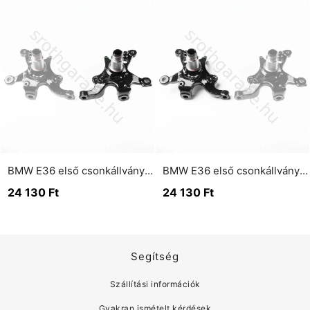
BMW E36 első csonkállvány jobb oldali
BMW E36 első csonkállvány bal oldali
24 130
Ft
24 130
Ft
Segítség
Szállítási információk
Gyakran ismételt kérdések