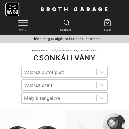
SROTH GARAGE
MENU
KERESÉS
Kosár
Nézd meg szolgáltatásainkat! Kattints!
KEZDŐLAP
/
FUTÓMŰ, FELFÜGGESZTÉS
/ CSONKÁLLVÁNY
CSONKÁLLVÁNY
Típus
Típus
Szín
Szín
tengely
tengely