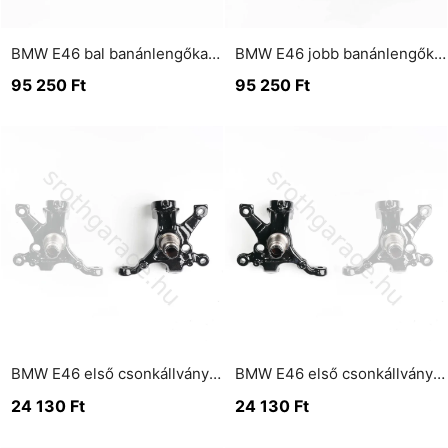
BMW E46 bal banánlengőkar 1.6-2.8i 20D szilentezve csapágyazva
BMW E46 jobb banánlengőkar 1.6-2.8i 20D szilentezve csapágyazva
95 250
Ft
95 250
Ft
BMW E46 első csonkállvány jobb oldali
BMW E46 első csonkállvány bal oldali
24 130
Ft
24 130
Ft