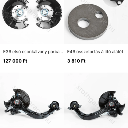
E36 első csonkálvány párban 1.6i-28i, Z3, 18tds-25tds.
E46 összetartás állító alátét
127 000
Ft
3 810
Ft