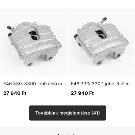
E46 330i 330D jobb első munkahenger hűtött féktárcsához
E46 330i 330D jobb első munkahenger hűtött féktárcsához
27 940
Ft
27 940
Ft
Továbbiak megjelenítése (41)