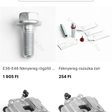
E36-E46 féknyereg rögzítő csavar (első tengely)
Féknyereg csúszka zsír
1 905
Ft
254
Ft