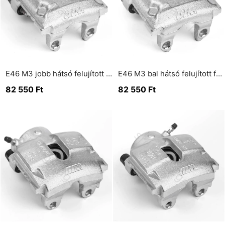
E46 M3 jobb hátsó felujított féknyereg
E46 M3 bal hátsó felujított féknyereg
82 550
Ft
82 550
Ft