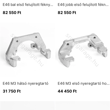
E46 bal első felujított féknyereg
E46 jobb első felujított féknyereg
82 550
Ft
82 550
Ft
E46 M3 hátsó nyeregtartó
E46 M3 első nyeregtartó horganyozva
31 750
Ft
44 450
Ft