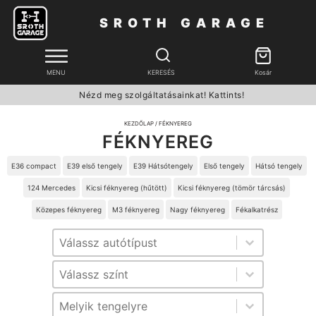
SROTH GARAGE
MENU
KERESÉS
Kosár
Nézd meg szolgáltatásainkat! Kattints!
KEZDŐLAP
/ FÉKNYEREG
FÉKNYEREG
E36 compact
E39 első tengely
E39 Hátsótengely
Első tengely
Hátsó tengely
124 Mercedes
Kicsi féknyereg (hűtött)
Kicsi féknyereg (tömör tárcsás)
Közepes féknyereg
M3 féknyereg
Nagy féknyereg
Fékalkatrész
Típus
Típus
Szín
Szín
tengely
tengely