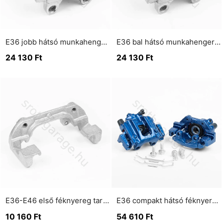
E36 jobb hátsó munkahenger tömör féktárcsához
E36 bal hátsó munkahenger tömör féktárcsához
24 130
Ft
24 130
Ft
E36-E46 első féknyereg tartó konzol hűtött féktárcsához (280 mm)
E36 compakt hátsó féknyereg pár Montreal Blau színben
10 160
Ft
54 610
Ft