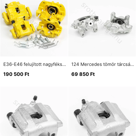
E36-E46 felujított nagyfékszett kiscsapágyas lengőkarra Elől 325 mm Hátul 294mm
124 Mercedes tömör tárcsás hátsó nyereg pár
190 500
Ft
69 850
Ft