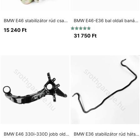
BMW E46 stabilizátor rúd csavarkészlet
BMW E46-E36 bal oldali banán lengőkar 75mm kis csapágyas
15 240
Ft
Értékelés:
31 750
Ft
5.00
/ 5
BMW E46 330i-330D jobb oldali banán lengőkar 85mm nagy csapágyas
BMW E36 stabilizátor rúd hátsó fekete (15 mm)