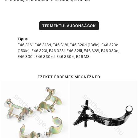
TERMÉKTULAJDONSÁGOK
Típus
E46 316i
,
E46 318d
,
E46 318i
,
E46 320d (136le)
,
E46 320d
(150le)
,
E46 320i
,
E46 323i
,
E46 325i
,
E46 328i
,
E46 330d
,
E46 330i
,
E46 330xd
,
E46 330xi
,
E46 M3
EZEKET ÉRDEMES MEGNÉZNED