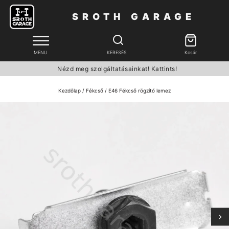
SROTH GARAGE
MENU
KERESÉS
Kosár
Nézd meg szolgáltatásainkat! Kattints!
Kezdőlap
/
Fékcső
/ E46 Fékcső rögzítő lemez