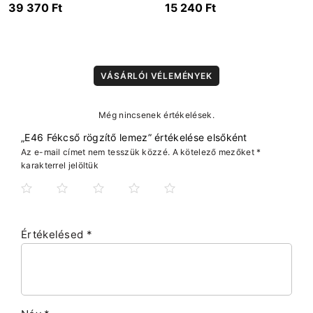
39 370
Ft
15 240
Ft
VÁSÁRLÓI VÉLEMÉNYEK
Még nincsenek értékelések.
„E46 Fékcső rögzítő lemez” értékelése elsőként
Az e-mail címet nem tesszük közzé.
A kötelező mezőket
*
karakterrel jelöltük
Értékelésed
*