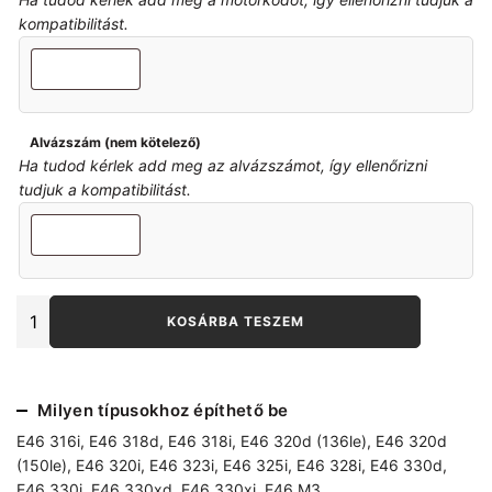
kompatibilitást.
Alvázszám (nem kötelező)
Ha tudod kérlek add meg az alvázszámot, így ellenőrizni
tudjuk a kompatibilitást.
E46
KOSÁRBA TESZEM
Fékcső
rögzítő
lemez
mennyiség
Milyen típusokhoz építhető be
E46 316i
,
E46 318d
,
E46 318i
,
E46 320d (136le)
,
E46 320d
(150le)
,
E46 320i
,
E46 323i
,
E46 325i
,
E46 328i
,
E46 330d
,
E46 330i
,
E46 330xd
,
E46 330xi
,
E46 M3