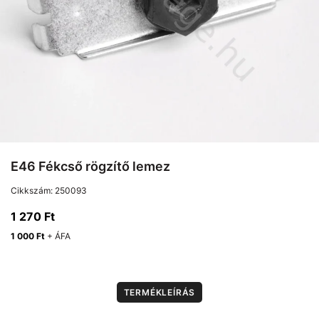
E46 Fékcső rögzítő lemez
Cikkszám:
250093
1 270
Ft
1 000
Ft
+ ÁFA
TERMÉKLEÍRÁS