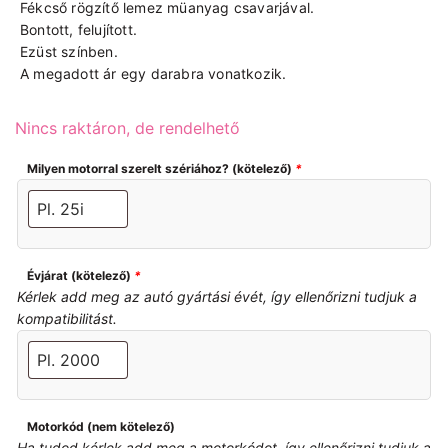
Fékcső rögzítő lemez müanyag csavarjával.
Bontott, felujított.
Ezüst színben.
A megadott ár egy darabra vonatkozik.
Nincs raktáron, de rendelhető
Milyen motorral szerelt szériához? (kötelező)
*
Évjárat (kötelező)
*
Kérlek add meg az autó gyártási évét, így ellenőrizni tudjuk a
kompatibilitást.
Motorkód (nem kötelező)
Ha tudod kérlek add meg a motorkódot, így ellenőrizni tudjuk a