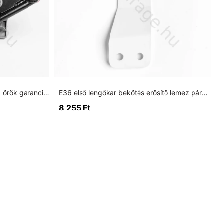
E36 Typ 188 erősített difi hátlap örök garanciával
E36 első lengőkar bekötés erősítő lemez párban
8 255
Ft