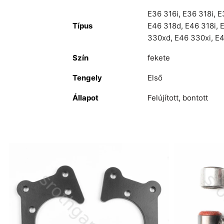
E36 316i
,
E36 318i
,
E
Típus
E46 318d
,
E46 318i
,
E
330xd
,
E46 330xi
,
E
Szín
fekete
Tengely
Első
Állapot
Felújított, bontott