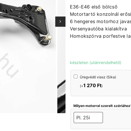
E36-E46 első bölcső
Motortartó konzolnál erősí
6 hengeres motorhoz javas
Versenyautóba kialakítva
Homokszórva porfestve l
Cseredarab leadása kötel
készleten (utánrendelhető)
Üregvédő
Üregvédő viasz (Sika)
viasz
1 270
Ft
(Sika)
(+
)
Milyen motorral szerelt szériához