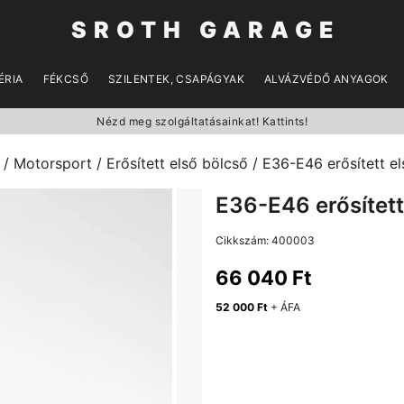
SROTH GARAGE
ÉRIA
FÉKCSŐ
SZILENTEK, CSAPÁGYAK
ALVÁZVÉDŐ ANYAGOK
Nézd meg szolgáltatásainkat! Kattints!
/
Motorsport
/
Erősített első bölcső
/ E36-E46 erősített e
E36-E46 erősített
Cikkszám:
400003
66 040
Ft
52 000
Ft
+ ÁFA