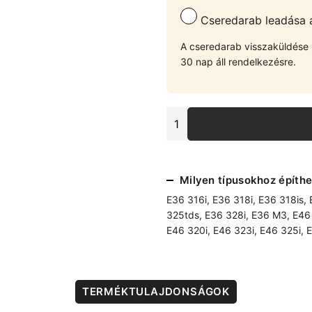
Cseredarab leadása át
A cseredarab visszaküldése u
30 nap áll rendelkezésre.
E36-
E46
erősített
első
bölcső
Milyen típusokhoz építhe
mennyiség
E36 316i
,
E36 318i
,
E36 318is
,
325tds
,
E36 328i
,
E36 M3
,
E46
E46 320i
,
E46 323i
,
E46 325i
,
E
TERMÉKTULAJDONSÁGOK