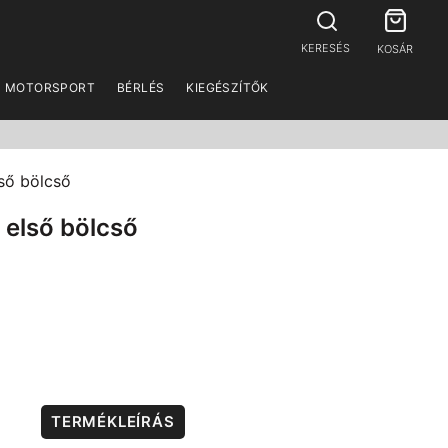
KERESÉS
KOSÁR
MOTORSPORT
BÉRLÉS
KIEGÉSZÍTŐK
lső bölcső
 első bölcső
TERMÉKLEÍRÁS