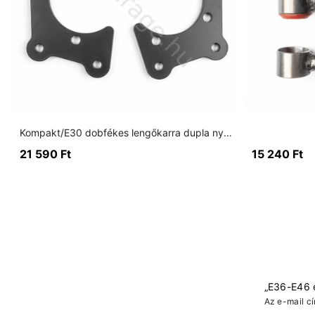
Kompakt/E30 dobfékes lengőkarra dupla nyerges konzol
21 590
Ft
15 240
Ft
„E36-E46 e
Az e-mail c