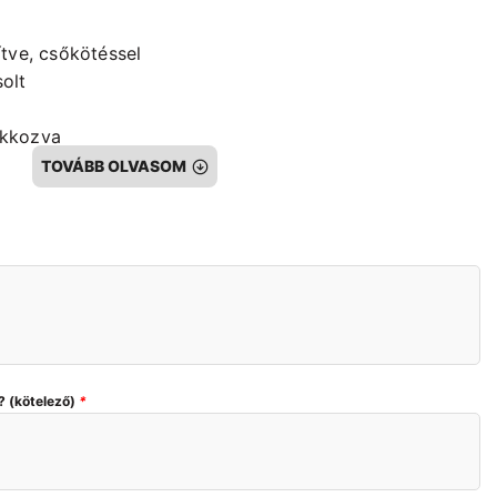
tve, csőkötéssel
olt
akkozva
ező
TOVÁBB OLVASOM
? (kötelező)
*