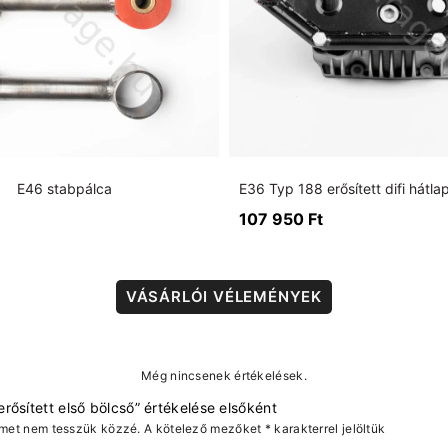
E46 stabpálca
107 950
Ft
VÁSÁRLÓI VÉLEMÉNYEK
Még nincsenek értékelések.
rősített első bölcső” értékelése elsőként
ímet nem tesszük közzé.
A kötelező mezőket
*
karakterrel jelöltük