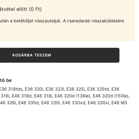
vétel előtt (0 Ft)
tán a betétdíjat visszautaljuk. A cseredarab visszaküldésére
KOSÁRBA TESZEM
tő be
E36 318tds
,
E36 320i
,
E36 323i
,
E36 325i
,
E36 325td
,
E36
 316i
,
E46 318d
,
E46 318i
,
E46 320d (136le)
,
E46 320d (150le)
,
46 328i
,
E46 330d
,
E46 330i
,
E46 330xd
,
E46 330xi
,
E46 M3