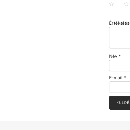
Értékelé
Név
*
E-mail
*