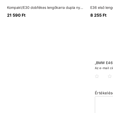
Kompakt/E30 dobfékes lengőkarra dupla nyerges konzol
21 590
Ft
8 255
Ft
„BMW E46 e
Az e-mail c
Értékelé