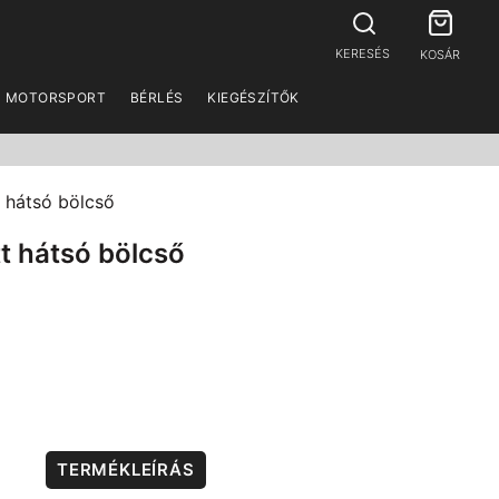
KERESÉS
KOSÁR
MOTORSPORT
BÉRLÉS
KIEGÉSZÍTŐK
 hátsó bölcső
t hátsó bölcső
TERMÉKLEÍRÁS