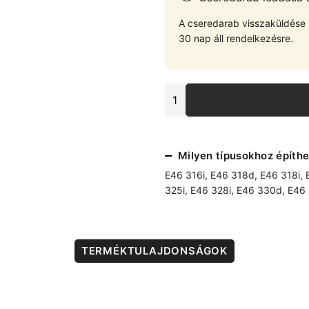
A cseredarab visszaküldése u
30 nap áll rendelkezésre.
BMW
E46
erősített
hátsó
bölcső
Milyen típusokhoz építhe
mennyiség
E46 316i
,
E46 318d
,
E46 318i
,
325i
,
E46 328i
,
E46 330d
,
E46 
TERMÉKTULAJDONSÁGOK