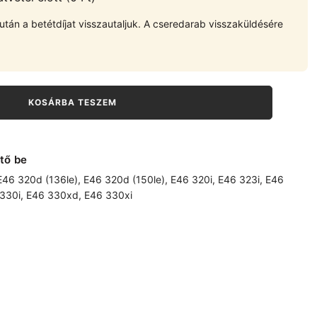
tán a betétdíjat visszautaljuk. A cseredarab visszaküldésére
KOSÁRBA TESZEM
tő be
E46 320d (136le)
,
E46 320d (150le)
,
E46 320i
,
E46 323i
,
E46
330i
,
E46 330xd
,
E46 330xi