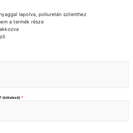
nyaggal lapolva, poliuretán szilenthez
 nem a termék része
lakkozva
ező
? (kötelező)
*