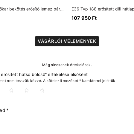
E36 első lengőkar bekötés erősítő lemez párban
107 950
Ft
VÁSÁRLÓI VÉLEMÉNYEK
Még nincsenek értékelések.
rősített hátsó bölcső” értékelése elsőként
ímet nem tesszük közzé.
A kötelező mezőket
*
karakterrel jelöltük
sed
*