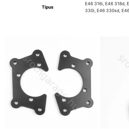
E46 316i
,
E46 318d
,
E
Típus
330i
,
E46 330xd
,
E46