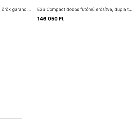
E36 Typ 188 erősített difi hátlap örök garanciával
E36 Compact dobos futómű erősítve, dupla tárcsásra alakítva
146 050
Ft