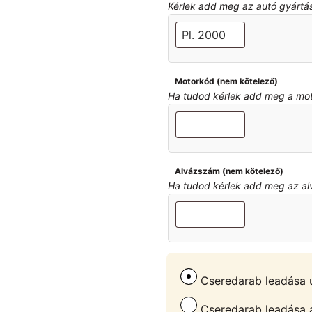
Kérlek add meg az autó gyártási 
Motorkód (nem kötelező)
Ha tudod kérlek add meg a motor
Alvázszám (nem kötelező)
Ha tudod kérlek add meg az alvá
Cseredarab leadása u
Cseredarab leadása át