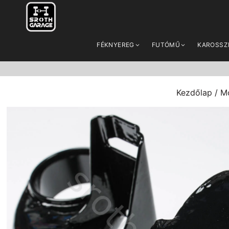
FÉKNYEREG
FUTÓMŰ
KAROSSZ
Kezdőlap
/
M