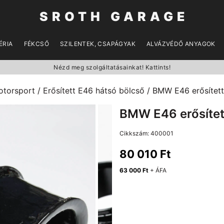
SROTH GARAGE
ÉRIA
FÉKCSŐ
SZILENTEK, CSAPÁGYAK
ALVÁZVÉDŐ ANYAGOK
Nézd meg szolgáltatásainkat! Kattints!
otorsport
/
Erősített E46 hátsó bölcső
/ BMW E46 erősített
BMW E46 erősítet
Cikkszám:
400001
80 010
Ft
63 000
Ft
+ ÁFA