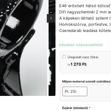
E46 erősített hátsó bölcső
Difi nagyszilentnél 2 mm a
A képeken látható szilent
Homokszórva, porfestve, 
Cseredarab leadása kötel
készleten (utánrendelhető)
Üregvédő
Üregvédő viasz (Sika)
viasz
1 270
Ft
(Sika)
(+
)
Milyen motorral szerelt szériához
Évjárat (kötelező)
*