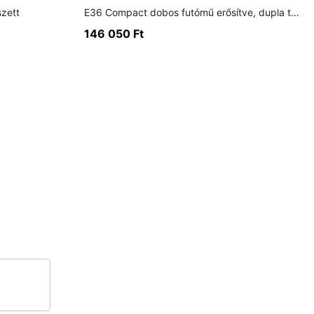
zett
E36 Compact dobos futómű erősítve, dupla tárcsásra alakítva
146 050
Ft