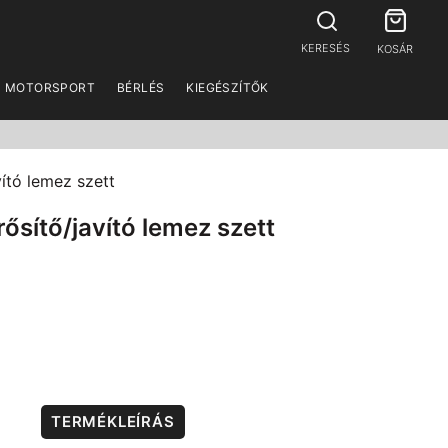
KERESÉS
KOSÁR
MOTORSPORT
BÉRLÉS
KIEGÉSZÍTŐK
vító lemez szett
ősítő/javító lemez szett
TERMÉKLEÍRÁS