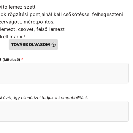
vító lemez szett
ok rögzítési pontjainál kell csőkötéssel felhegeszteni
zervágott, méretpontos.
 lemezt, csövet, felső lemezt
kell marni !
t vállaljuk
TOVÁBB OLVASOM
? (kötelező)
*
évét, így ellenőrizni tudjuk a kompatibilitást.