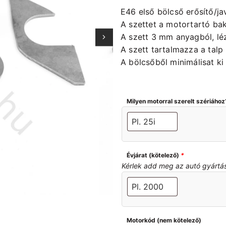
E46 első bölcső erősítő/ja
A szettet a motortartó bak
A szett 3 mm anyagból, lé
A szett tartalmazza a talp
A bölcsőből minimálisat ki 
Igény szetint felhegesztésé
Milyen motorral szerelt szériához
Évjárat (kötelező)
*
Kérlek add meg az autó gyártási 
Motorkód (nem kötelező)