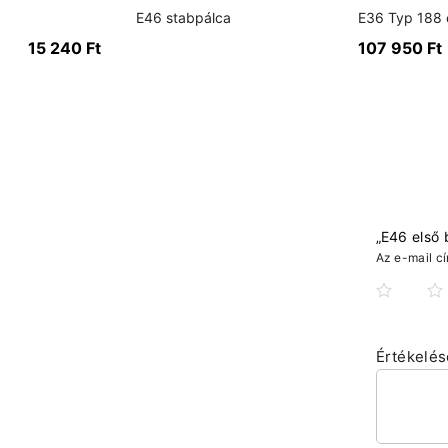
E46 stabpálca
15 240
Ft
107 950
Ft
„E46 első 
Az e-mail c
Értékelé