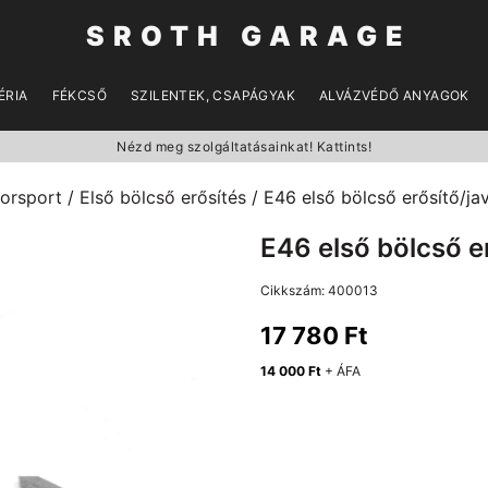
SROTH GARAGE
ÉRIA
FÉKCSŐ
SZILENTEK, CSAPÁGYAK
ALVÁZVÉDŐ ANYAGOK
Nézd meg szolgáltatásainkat! Kattints!
orsport
/
Első bölcső erősítés
/ E46 első bölcső erősítő/ja
E46 első bölcső er
Cikkszám:
400013
17 780
Ft
14 000
Ft
+ ÁFA