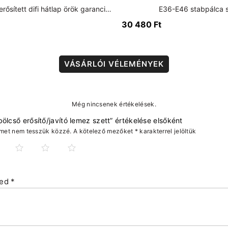
E36 Typ 188 erősített difi hátlap örök garanciával
E36-E46 stabpálca s
30 480
Ft
VÁSÁRLÓI VÉLEMÉNYEK
Még nincsenek értékelések.
bölcső erősítő/javító lemez szett” értékelése elsőként
ímet nem tesszük közzé.
A kötelező mezőket
*
karakterrel jelöltük
sed
*