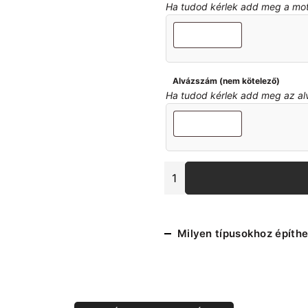
Ha tudod kérlek add meg a motor
Alvázszám (nem kötelező)
Ha tudod kérlek add meg az alvá
E46
első
bölcső
erősítő/javító
lemez
Milyen típusokhoz építhe
szett
mennyiség