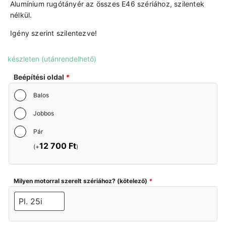
Alumínium rugótányér az összes E46 szériához, szilentek
nélkül.
Igény szerint szilentezve!
készleten (utánrendelhető)
Beépítési oldal
*
Balos
Jobbos
Pár
12 700
Ft
(+
)
Milyen motorral szerelt szériához? (kötelező)
*