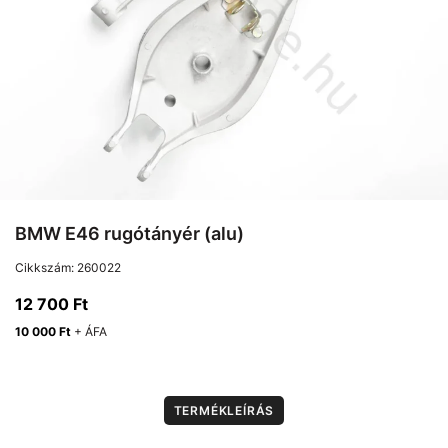
BMW E46 rugótányér (alu)
Cikkszám:
260022
12 700
Ft
10 000
Ft
+ ÁFA
TERMÉKLEÍRÁS