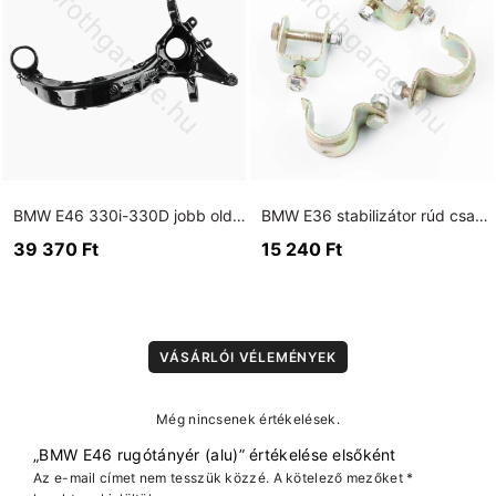
BMW E46 330i-330D jobb oldali banán lengőkar 85mm nagy csapágyas
BMW E36 stabilizátor rúd csavarkészlet hátsó tengely
39 370
Ft
15 240
Ft
VÁSÁRLÓI VÉLEMÉNYEK
Még nincsenek értékelések.
„BMW E46 rugótányér (alu)” értékelése elsőként
Az e-mail címet nem tesszük közzé.
A kötelező mezőket
*