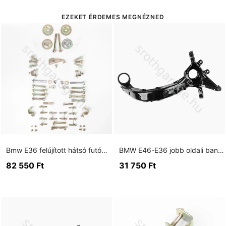
EZEKET ÉRDEMES MEGNÉZNED
Bmw E36 felújított hátsó futómű csavar készlet arany
BMW E46-E36 jobb oldali banán lengőkar 75mm kis csapágyas
82 550
Ft
31 750
Ft