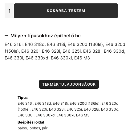
BMW
KOSÁRBA TESZEM
E46
rugótányér
(alu)
mennyiség
Milyen típusokhoz építhető be
E46 316i
,
E46 318d
,
E46 318i
,
E46 320d (136le)
,
E46 320d
(150le)
,
E46 320i
,
E46 323i
,
E46 325i
,
E46 328i
,
E46 330d
,
E46 330i
,
E46 330xd
,
E46 330xi
,
E46 M3
TERMÉKTULAJDONSÁGOK
Típus
E46 316i
,
E46 318d
,
E46 318i
,
E46 320d (136le)
,
E46 320d
(150le)
,
E46 320i
,
E46 323i
,
E46 325i
,
E46 328i
,
E46 330d
,
E46 330i
,
E46 330xd
,
E46 330xi
,
E46 M3
Beépítési oldal
balos, jobbos, pár