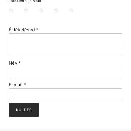
karakterrel jelöltük
Értékelésed
*
Név
*
E-mail
*