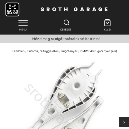
SROTH GARAGE
MENU
KERESÉS
Kosár
Nézd meg szolgáltatásainkat! Kattints!
Kezdőlap
/
Futómű, felfüggesztés
/
Rugótányér
/ BMW E46 rugótányér (alu)