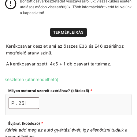
Bontott csavarkészletedet visszavásároljuk: visszaküldés esetén
utalásos módon visszatérítjük. Több információért vedd fel velünk
a kapcsolatot!
TERMÉKLEÍRÁS
Kerékcsavar készlet ami az összes E36 és E46 szériához
megfelelő arany színű.
A kerékcsavar szett: 4x5 + 1 db csavart tartalmaz.
készleten (utánrendelhető)
Milyen motorral szerelt szériához? (kötelező)
*
Évjárat (kötelező)
*
Kérlek add meg az autó gyártási évét, így ellenőrizni tudjuk a
kompatibilitást.