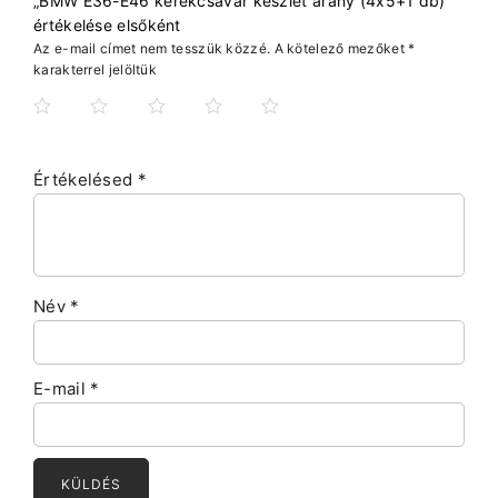
„BMW E36-E46 kerékcsavar készlet arany (4x5+1 db)”
értékelése elsőként
Az e-mail címet nem tesszük közzé.
A kötelező mezőket
*
karakterrel jelöltük
Értékelésed
*
Név
*
E-mail
*