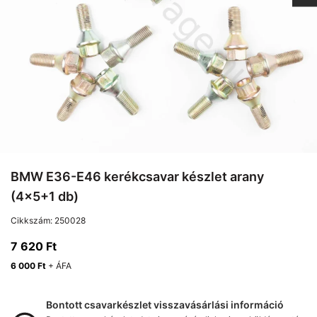
BMW E36-E46 kerékcsavar készlet arany
(4x5+1 db)
Cikkszám:
250028
7 620
Ft
6 000
Ft
+ ÁFA
Bontott csavarkészlet visszavásárlási információ