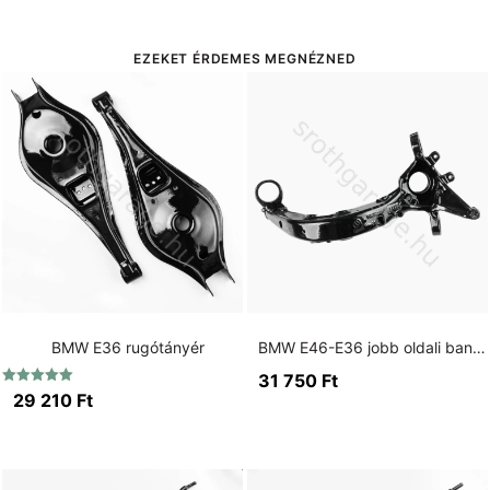
EZEKET ÉRDEMES MEGNÉZNED
BMW E36 rugótányér
BMW E46-E36 jobb oldali banán lengőkar 75mm kis csapágyas
31 750
Ft
Értékelés:
29 210
Ft
5.00
/ 5