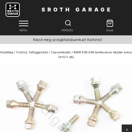
SROTH GARAGE
MENU
KERESÉS
Kosár
Nézd meg szolgáltatásainkat! Kattints!
Kezdőlap
/
Futómű, felfüggesztés
/
Csavarkészlet
/ BMW E36-E46 kerékcsavar készlet arany
(4x5+1 db)