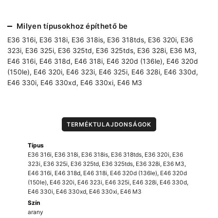
kerékcsavar
készlet
Milyen típusokhoz építhető be
arany
(4x5+1
E36 316i
,
E36 318i
,
E36 318is
,
E36 318tds
,
E36 320i
,
E36
db)
323i
,
E36 325i
,
E36 325td
,
E36 325tds
,
E36 328i
,
E36 M3
,
mennyiség
E46 316i
,
E46 318d
,
E46 318i
,
E46 320d (136le)
,
E46 320d
(150le)
,
E46 320i
,
E46 323i
,
E46 325i
,
E46 328i
,
E46 330d
,
E46 330i
,
E46 330xd
,
E46 330xi
,
E46 M3
TERMÉKTULAJDONSÁGOK
Típus
E36 316i
,
E36 318i
,
E36 318is
,
E36 318tds
,
E36 320i
,
E36
323i
,
E36 325i
,
E36 325td
,
E36 325tds
,
E36 328i
,
E36 M3
,
E46 316i
,
E46 318d
,
E46 318i
,
E46 320d (136le)
,
E46 320d
(150le)
,
E46 320i
,
E46 323i
,
E46 325i
,
E46 328i
,
E46 330d
,
E46 330i
,
E46 330xd
,
E46 330xi
,
E46 M3
Szín
arany