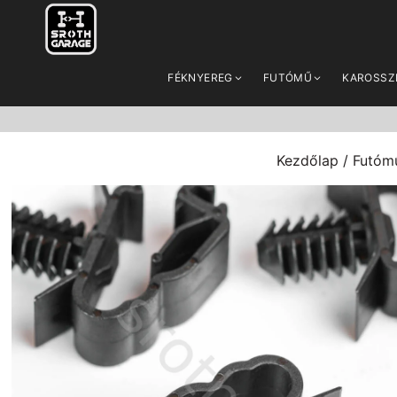
FÉKNYEREG
FUTÓMŰ
KAROSSZ
Kezdőlap
/
Futómű