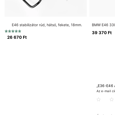
E46 stabilizátor rúd, hátsó, fekete, 18mm.
39 370
Ft
Értékelés:
26 670
Ft
5.00
/ 5
„E36-E46 A
Az e-mail c