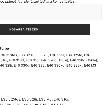
zszámot, így ellenőrizni tudjuk a kompatibilitást.
KOSÁRBA TESZEM
tő be
E36 318tds
,
E36 320i
,
E36 323i
,
E36 325i
,
E36 325td
,
E36
 316i
,
E46 318d
,
E46 318i
,
E46 320d (136le)
,
E46 320d (150le)
,
46 328i
,
E46 330d
,
E46 330i
,
E46 330xd
,
E46 330xi
,
E46 M3
,
E36 325tds
,
E36 328i
,
E36 M3
,
E46 316i
,
5i
,
E46 328i
,
E46 330d
,
E46 330i
,
E46