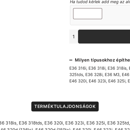
Ha tudod kérlek add meg az alvá
E36-
E46
ABS
jeladó
rögzítő
Milyen típusokhoz építhe
bolhák,
hátsó
E36 316i
,
E36 318i
,
E36 318is
,
tengely
325tds
,
E36 328i
,
E36 M3
,
E46
mennyiség
E46 320i
,
E46 323i
,
E46 325i
,
E
TERMÉKTULAJDONSÁGOK
36 318is
,
E36 318tds
,
E36 320i
,
E36 323i
,
E36 325i
,
E36 325td
46 320d (136le)
,
E46 320d (150le)
,
E46 320i
,
E46 323i
,
E46 32