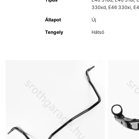
330xd
,
E46 330xi
,
E
Állapot
Új
Tengely
Hátsó