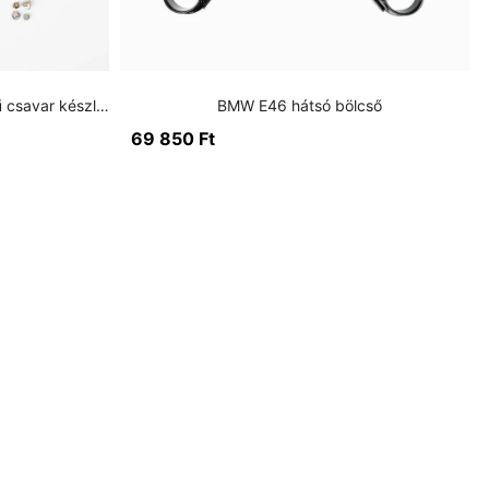
BMW E46 felujított hátsó futómű csavar készlet
BMW E46 hátsó bölcső
69 850
Ft