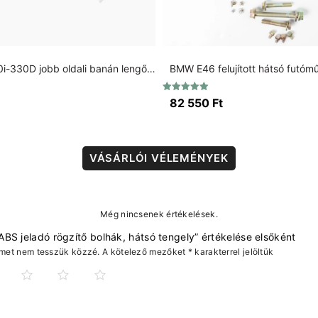
BMW E46 330i-330D jobb oldali banán lengőkar 85mm nagy csapágyas
Értékelés:
82 550
Ft
5.00
/ 5
VÁSÁRLÓI VÉLEMÉNYEK
Még nincsenek értékelések.
BS jeladó rögzítő bolhák, hátsó tengely” értékelése elsőként
ímet nem tesszük közzé.
A kötelező mezőket
*
karakterrel jelöltük