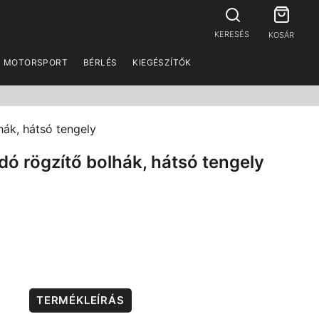
KERESÉS
KOSÁR
MOTORSPORT
BÉRLÉS
KIEGÉSZÍTŐK
hák, hátsó tengely
ó rögzítő bolhák, hátsó tengely
TERMÉKLEÍRÁS