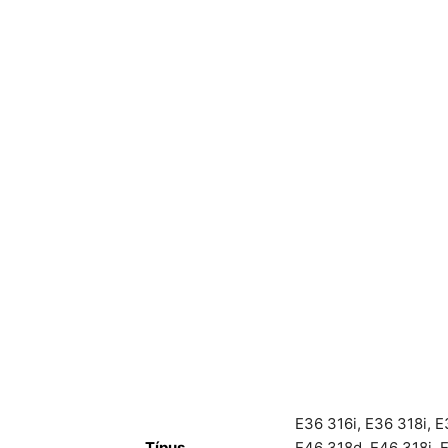
E36 316i
,
E36 318i
,
E
Típus
E46 318d
,
E46 318i
,
E