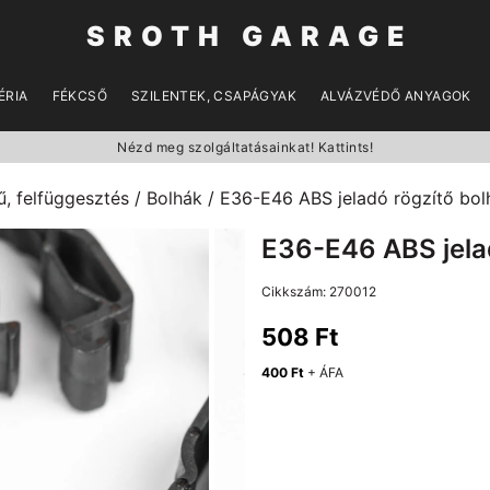
SROTH GARAGE
ÉRIA
FÉKCSŐ
SZILENTEK, CSAPÁGYAK
ALVÁZVÉDŐ ANYAGOK
Nézd meg szolgáltatásainkat! Kattints!
, felfüggesztés
/
Bolhák
/ E36-E46 ABS jeladó rögzítő bol
E36-E46 ABS jelad
Cikkszám:
270012
508
Ft
400
Ft
+ ÁFA