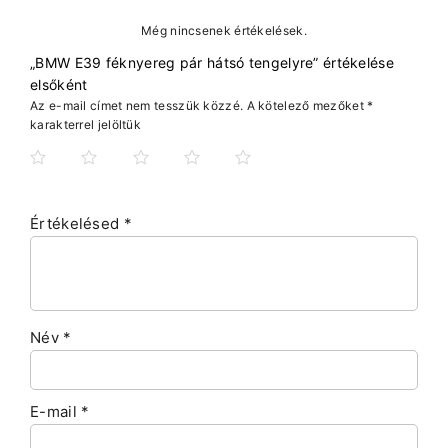
Még nincsenek értékelések.
„BMW E39 féknyereg pár hátsó tengelyre” értékelése
elsőként
Az e-mail címet nem tesszük közzé.
A kötelező mezőket
*
karakterrel jelöltük
Értékelésed
*
Név
*
E-mail
*