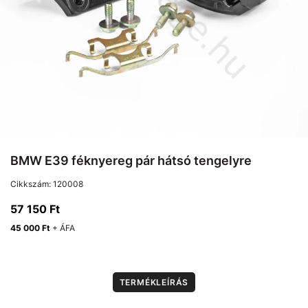
BMW E39 féknyereg pár hátsó tengelyre
Cikkszám:
120008
57 150
Ft
45 000
Ft
+ ÁFA
TERMÉKLEÍRÁS