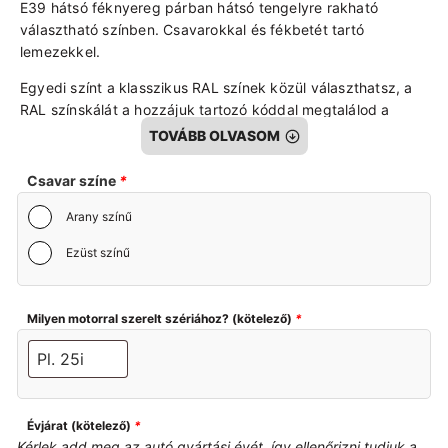
E39 hátsó féknyereg párban hátsó tengelyre rakható
választható színben. Csavarokkal és fékbetét tartó
lemezekkel.
Egyedi színt a klasszikus RAL színek közül választhatsz, a
RAL színskálát a hozzájuk tartozó kóddal megtalálod a
termék oldalon.
TOVÁBB OLVASOM
A féknyereg homokszórt, alapozott, bázissal színezett,
Csavar színe
*
lakkozott! Felújítókészlettel szerelve! ATE zsírral
összerakva!
Arany színű
A termék bontott, felújított és átnézett alkatrész.
Ezüst színű
Milyen motorral szerelt szériához? (kötelező)
*
Évjárat (kötelező)
*
Kérlek add meg az autó gyártási évét, így ellenőrizni tudjuk a