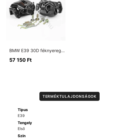
BMW E39 30D féknyereg pár első tengelyre (nagyfék)
57 150
Ft
TERMÉKTULAJDONSÁGOK
Típus
E39
Tengely
Első
Szín