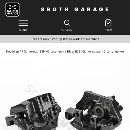
SROTH GARAGE
MENU
KERESÉS
Kosár
Nézd meg szolgáltatásainkat! Kattints!
Kezdőlap
/
Féknyereg
/
E39 Hátsótengely
/ BMW E39 féknyereg pár hátsó tengelyre