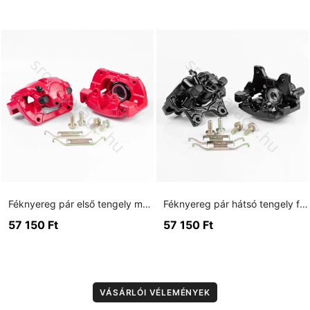
Féknyereg pár első tengely málnavörös RAL3027
Féknyereg pár hátsó tengely fekete E36 M3 3.2
57 150
Ft
57 150
Ft
VÁSÁRLÓI VÉLEMÉNYEK