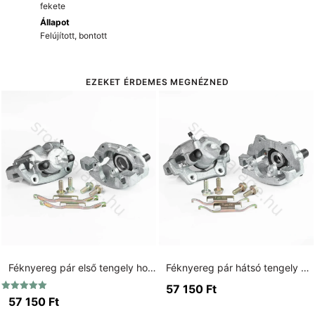
fekete
Állapot
Felújított, bontott
EZEKET ÉRDEMES MEGNÉZNED
Féknyereg pár első tengely horgany
Féknyereg pár hátsó tengely horgany
57 150
Ft
Értékelés:
57 150
Ft
5.00
/ 5