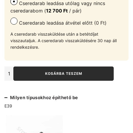
Cseredarab leadása utólag vagy nincs
cseredarabom (
12 700
Ft
/ pár)
Cseredarab leadása átvétel előtt (0 Ft)
A cseredarab visszaküldése után a betétdíjat
visszautaljuk. A cseredarab visszaküldésére 30 nap áll
rendelkezésre.
BMW
KOSÁRBA TESZEM
E39
féknyereg
pár
hátsó
Milyen típusokhoz építhető be
tengelyre
mennyiség
E39