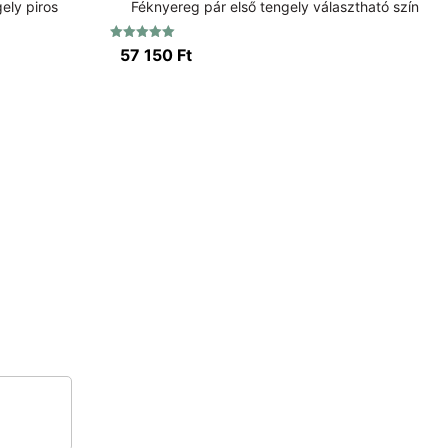
ely piros
Féknyereg pár első tengely választható szín
Értékelés:
57 150
Ft
5.00
/ 5