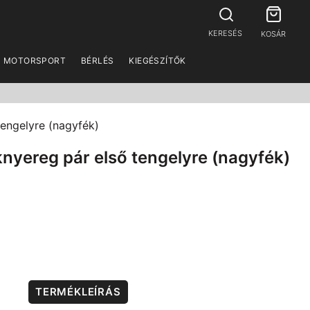
KERESÉS
KOSÁR
MOTORSPORT
BÉRLÉS
KIEGÉSZÍTŐK
engelyre (nagyfék)
yereg pár első tengelyre (nagyfék)
TERMÉKLEÍRÁS