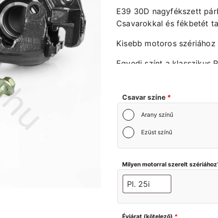
E39 30D nagyfékszett párb
Csavarokkal és fékbetét t
Kisebb motoros szériához is
Egyedi színt a klasszikus 
hozzájuk tartozó kóddal m
A féknyereg homokszórt, al
Csavar színe
*
Felújítókészlettel szerelve
Arany színű
átnézett alkatrész.
Ezüst színű
Milyen motorral szerelt szériához
Évjárat (kötelező)
*