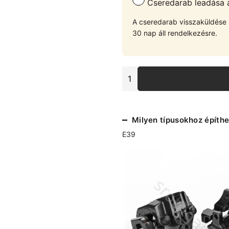
Cseredarab leadása át
A cseredarab visszaküldése u
30 nap áll rendelkezésre.
BMW
E39
30D
féknyereg
pár
Milyen típusokhoz építhe
első
tengelyre
E39
(nagyfék)
mennyiség