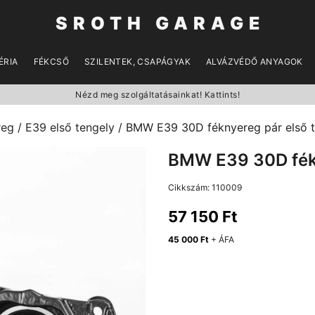
SROTH GARAGE
ÉRIA
FÉKCSŐ
SZILENTEK, CSAPÁGYAK
ALVÁZVÉDŐ ANYAGOK
Nézd meg szolgáltatásainkat! Kattints!
reg
/
E39 első tengely
/ BMW E39 30D féknyereg pár első t
BMW E39 30D fékn
Cikkszám:
110009
57 150
Ft
45 000
Ft
+ ÁFA