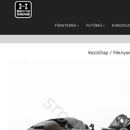
FÉKNYEREG
FUTÓMŰ
KAROSSZ
Kezdőlap
/
Féknye