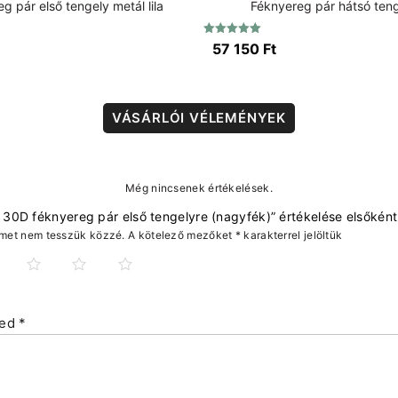
g pár első tengely metál lila
Féknyereg pár hátsó teng
Értékelés:
57 150
Ft
5.00
/ 5
VÁSÁRLÓI VÉLEMÉNYEK
Még nincsenek értékelések.
0D féknyereg pár első tengelyre (nagyfék)” értékelése elsőként
ímet nem tesszük közzé.
A kötelező mezőket
*
karakterrel jelöltük
sed
*