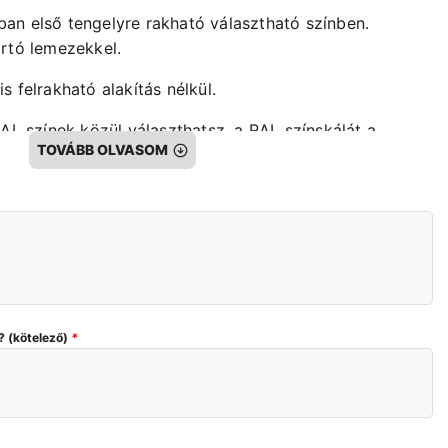
an első tengelyre rakható választható színben.
artó lemezekkel.
 felrakható alakítás nélkül.
RAL színek közül választhatsz, a RAL színskálát a
TOVÁBB OLVASOM
egtalálod a termék oldalon.
apozott, bázissal színezett, lakkozott!
! ATE zsírral összerakva!A termék bontott, felújított és
? (kötelező)
*