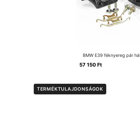
BMW E39 féknyereg pár hát
57 150
Ft
TERMÉKTULAJDONSÁGOK