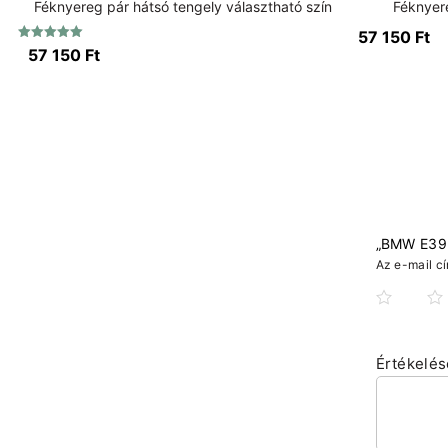
Féknyereg pár hátsó tengely választható szín
Féknyere
57 150
Ft
Értékelés:
57 150
Ft
5.00
/ 5
„BMW E39 3
Az e-mail c
Értékelé