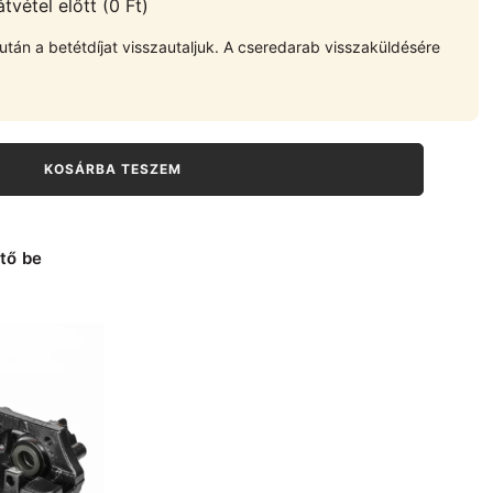
vétel előtt (0 Ft)
tán a betétdíjat visszautaljuk. A cseredarab visszaküldésére
KOSÁRBA TESZEM
tő be