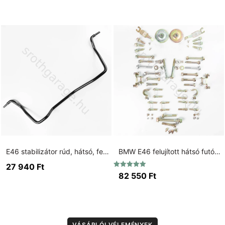
/ 5
E46 stabilizátor rúd, hátsó, fekete, 19mm.
BMW E46 felujított hátsó futómű csavar készlet
27 940
Ft
Értékelés:
82 550
Ft
5.00
/ 5
VÁSÁRLÓI VÉLEMÉNYEK