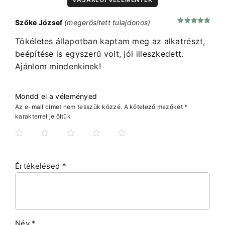
Szőke József
(megerősített tulajdonos)
Értékelés:
5
/ 5
Tökéletes állapotban kaptam meg az alkatrészt,
beépítése is egyszerű volt, jól illeszkedett.
Ajánlom mindenkinek!
Mondd el a véleményed
Az e-mail címet nem tesszük közzé.
A kötelező mezőket
*
karakterrel jelöltük
Értékelésed
*
Név
*