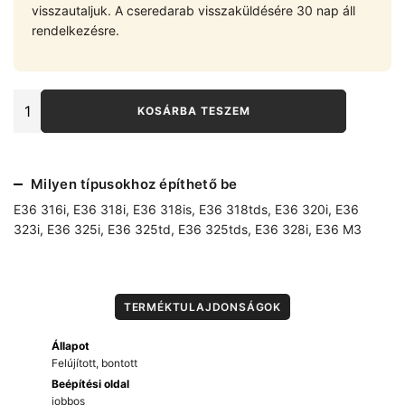
visszautaljuk. A cseredarab visszaküldésére 30 nap áll
rendelkezésre.
E36
KOSÁRBA TESZEM
Tanktartó
pánt
jobb
16111180458
Milyen típusokhoz építhető be
mennyiség
E36 316i
,
E36 318i
,
E36 318is
,
E36 318tds
,
E36 320i
,
E36
323i
,
E36 325i
,
E36 325td
,
E36 325tds
,
E36 328i
,
E36 M3
TERMÉKTULAJDONSÁGOK
Állapot
Felújított, bontott
Beépítési oldal
jobbos