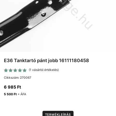
E36 Tanktartó pánt jobb 16111180458
(
1
vásárlói értékelés)
Értékelés
1
Cikkszám:
270067
5.00
az
5-ből,
6 985
Ft
értékelés
alapján
5 500
Ft
+ ÁFA
TERMÉKLEÍRÁS