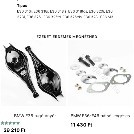
Típus
E36 316i
,
E36 318i
,
E36 318is
,
E36 318tds
,
E36 320i
,
E36
323i
,
E36 325i
,
E36 325td
,
E36 325tds
,
E36 328i
,
E36 M3
EZEKET ÉRDEMES MEGNÉZNED
BMW E36 rugótányér
BMW E36-E46 hátsó lengéscsillapító erősített alátét szett + torony erősítő szett
11 430
Ft
Értékelés:
29 210
Ft
5.00