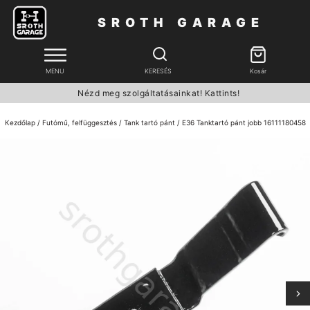
SROTH GARAGE
MENU
KERESÉS
Kosár
Nézd meg szolgáltatásainkat! Kattints!
Kezdőlap
/
Futómű, felfüggesztés
/
Tank tartó pánt
/ E36 Tanktartó pánt jobb 16111180458