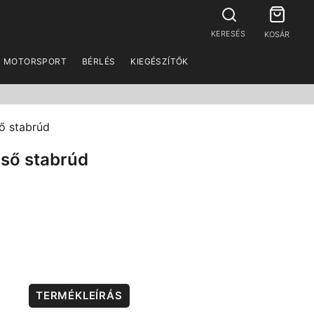
KERESÉS
KOSÁR
MOTORSPORT
BÉRLÉS
KIEGÉSZÍTŐK
ő stabrúd
lső stabrúd
TERMÉKLEÍRÁS