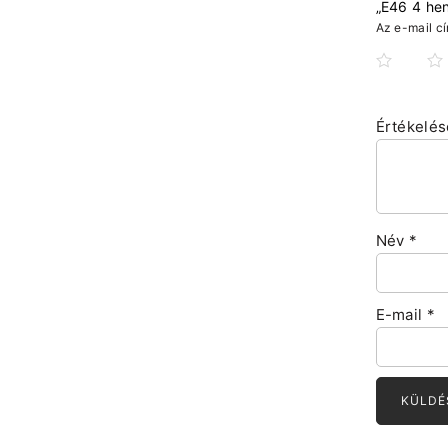
„E46 4 hen
Az e-mail c
Értékelé
Név
*
E-mail
*