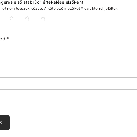
geres első stabrúd” értékelése elsőként
ímet nem tesszük közzé.
A kötelező mezőket
*
karakterrel jelöltük
sed
*