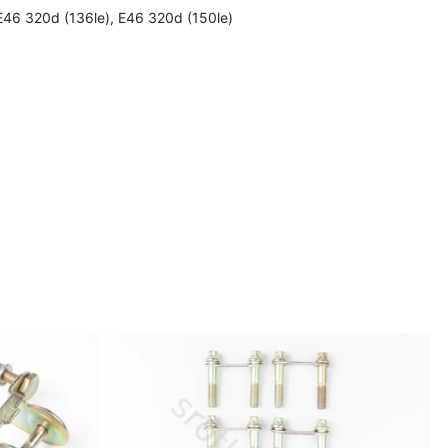
E46 320d (136le)
,
E46 320d (150le)