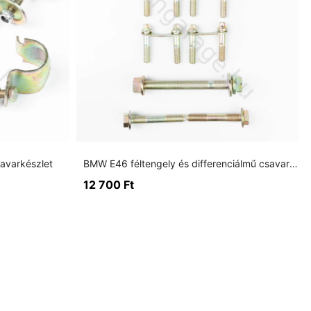
savarkészlet
BMW E46 féltengely és differenciálmű csavarkészlet (188K)
12 700
Ft