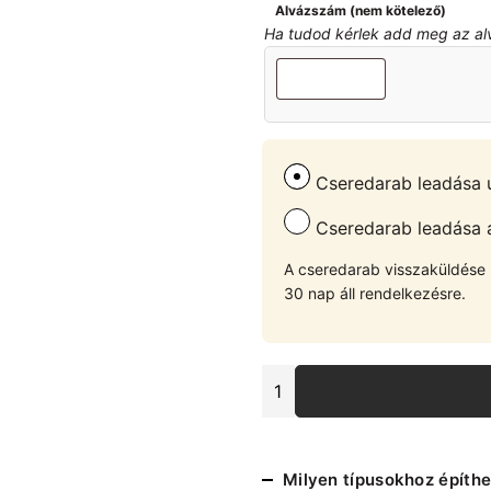
Alvázszám (nem kötelező)
Ha tudod kérlek add meg az alvá
Cseredarab leadása u
Cseredarab leadása át
A cseredarab visszaküldése u
30 nap áll rendelkezésre.
E46
4
hengeres
első
stabrúd
Milyen típusokhoz építhe
mennyiség