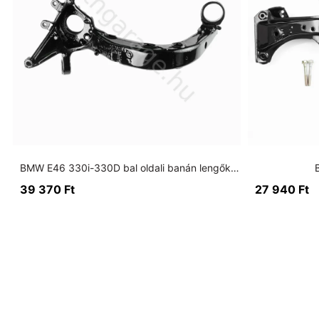
BMW E46 330i-330D bal oldali banán lengőkar 85mm nagy csapágyas
39 370
Ft
27 940
Ft