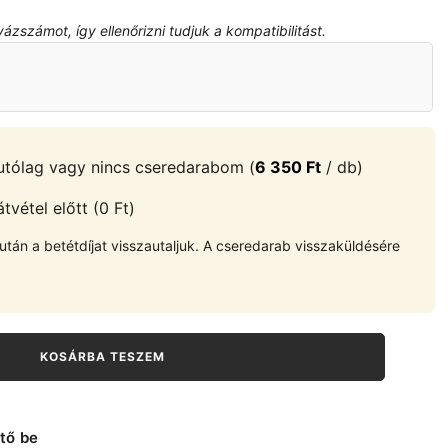
zszámot, így ellenőrizni tudjuk a kompatibilitást.
tólag vagy nincs cseredarabom (
6 350
Ft
/ db)
vétel előtt (0 Ft)
tán a betétdíjat visszautaljuk. A cseredarab visszaküldésére
KOSÁRBA TESZEM
tő be