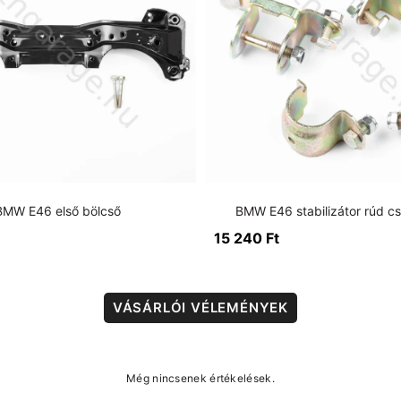
BMW E46 első bölcső
BMW E46 stabilizátor rúd c
15 240
Ft
VÁSÁRLÓI VÉLEMÉNYEK
Még nincsenek értékelések.