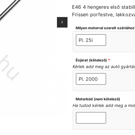
E46 4 hengeres első stabil
Frissen porfestve, lakkozv
Milyen motorral szerelt szériához
Évjárat (kötelező)
*
Kérlek add meg az autó gyártási 
Motorkód (nem kötelező)
Ha tudod kérlek add meg a motor