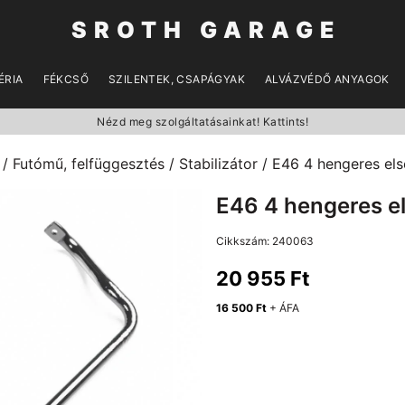
SROTH GARAGE
ÉRIA
FÉKCSŐ
SZILENTEK, CSAPÁGYAK
ALVÁZVÉDŐ ANYAGOK
Nézd meg szolgáltatásainkat! Kattints!
/
Futómű, felfüggesztés
/
Stabilizátor
/ E46 4 hengeres els
E46 4 hengeres e
Cikkszám:
240063
20 955
Ft
16 500
Ft
+ ÁFA