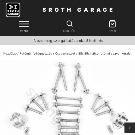
SROTH GARAGE
MENU
KERESÉS
Kosár
Nézd meg szolgáltatásainkat! Kattints!
Kezdőlap
/
Futómű, felfüggesztés
/
Csavarkészlet
/ E8x E9x hátsó futómű csavar készlet