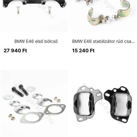
BMW E46 első bölcső
BMW E46 stabilizátor rúd csavarkészlet
27 940
Ft
15 240
Ft