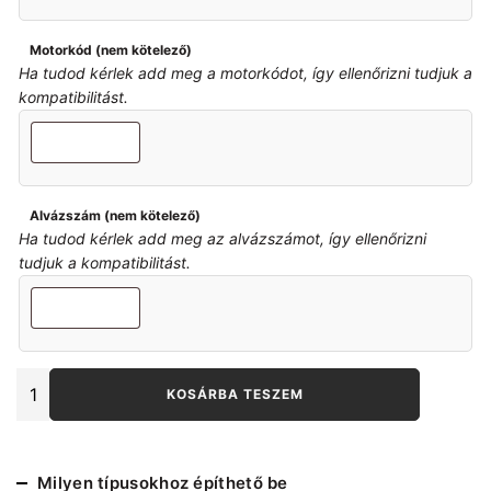
Motorkód (nem kötelező)
Ha tudod kérlek add meg a motorkódot, így ellenőrizni tudjuk a
kompatibilitást.
Alvázszám (nem kötelező)
Ha tudod kérlek add meg az alvázszámot, így ellenőrizni
tudjuk a kompatibilitást.
E8x
KOSÁRBA TESZEM
E9x
hátsó
futómű
csavar
Milyen típusokhoz építhető be
készlet