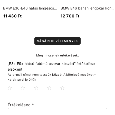
BMW E36-E46 hátsó lengéscsillapító erősített alátét szett + torony erősítő szett
BMW E46 banán lengőkar konzol
11 430
Ft
12 700
Ft
VÁSÁRLÓI VÉLEMÉNYEK
Még nincsenek értékelések.
„E8x E9x hátsó futómű csavar készlet” értékelése
elsőként
Az e-mail címet nem tesszük közzé.
A kötelező mezőket
*
karakterrel jelöltük
Értékelésed
*