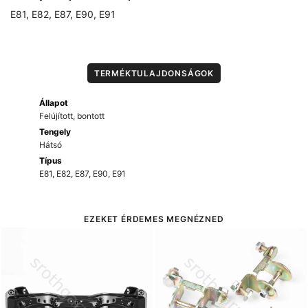
mennyiség
E81
,
E82
,
E87
,
E90
,
E91
TERMÉKTULAJDONSÁGOK
Állapot
Felújított, bontott
Tengely
Hátsó
Típus
E81
,
E82
,
E87
,
E90
,
E91
EZEKET ÉRDEMES MEGNÉZNED