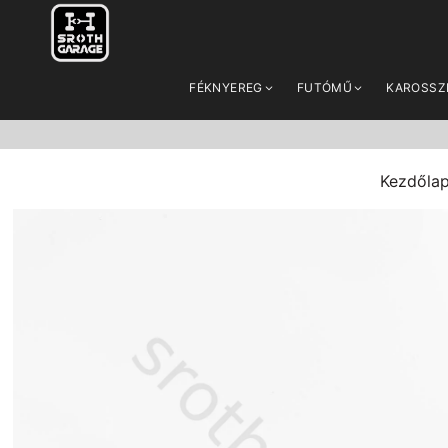
FÉKNYEREG
FUTÓMŰ
KAROSSZ
Kezdőla