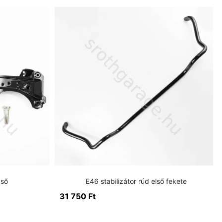
cső
E46 stabilizátor rúd első fekete
31 750
Ft