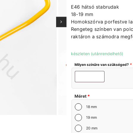
E46 hátsó stabrudak
18-19 mm
Homokszórva porfestve l
Rengeteg színben van polco
raktáron a számodra megfe
készleten (utánrendelhető)
Milyen színűre van szükséged?
*
Méret
*
18 mm
19 mm
20 mm