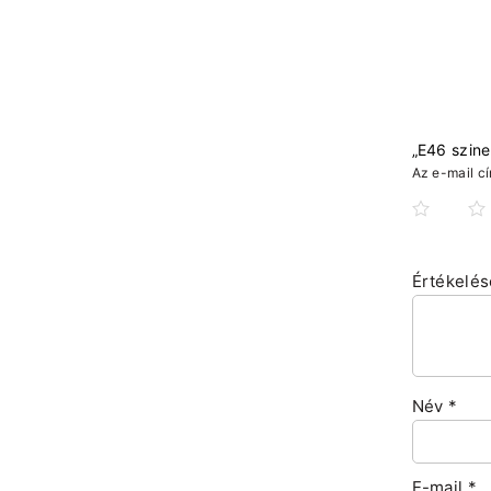
„E46 szine
Az e-mail c
Értékelé
Név
*
E-mail
*