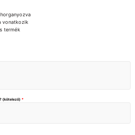
en horganyozva
a vonatkozik
as termék
? (kötelező)
*