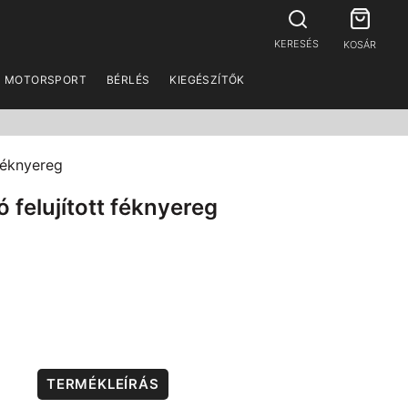
KERESÉS
KOSÁR
MOTORSPORT
BÉRLÉS
KIEGÉSZÍTŐK
féknyereg
 felujított féknyereg
TERMÉKLEÍRÁS