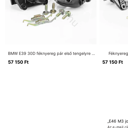
BMW E39 30D féknyereg pár első tengelyre (nagyfék)
Féknyereg
57 150
Ft
57 150
Ft
„E46 M3 jo
Az e-mail c