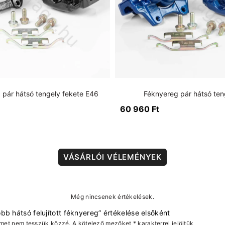
 pár hátsó tengely fekete E46
Féknyereg pár hátsó ten
60 960
Ft
VÁSÁRLÓI VÉLEMÉNYEK
Még nincsenek értékelések.
bb hátsó felujított féknyereg” értékelése elsőként
ímet nem tesszük közzé.
A kötelező mezőket
*
karakterrel jelöltük