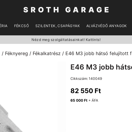
SROTH GARAGE
ÉRIA
FÉKCSŐ
SZILENTEK, CSAPÁGYAK
ALVÁZVÉDŐ ANYAGOK
Nézd meg szolgáltatásainkat! Kattints!
p
/
Féknyereg
/
Fékalkatrész
/ E46 M3 jobb hátsó felujított 
E46 M3 jobb hátsó
Cikkszám:
140049
82 550
Ft
65 000
Ft
+ ÁFA