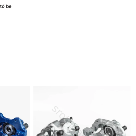
tő be