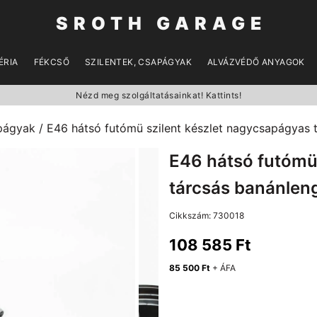
SROTH GARAGE
ÉRIA
FÉKCSŐ
SZILENTEK, CSAPÁGYAK
ALVÁZVÉDŐ ANYAGOK
Nézd meg szolgáltatásainkat! Kattints!
apágyak
/ E46 hátsó futómü szilent készlet nagycsapágyas
E46 hátsó futómü
tárcsás banánlen
Cikkszám:
730018
108 585
Ft
85 500
Ft
+ ÁFA