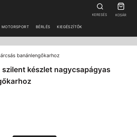
KERESÉS
KOSÁR
MOTORSPORT
BÉRLÉS
KIEGÉSZÍTŐK
 tárcsás banánlengőkarhoz
 szilent készlet nagycsapágyas
gőkarhoz