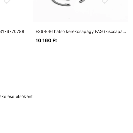
 33176770788
E36-E46 hátsó kerékcsapágy FAG (kiscsapágy, tárcsafékes. szett)
10 160
Ft
ékelése elsőként