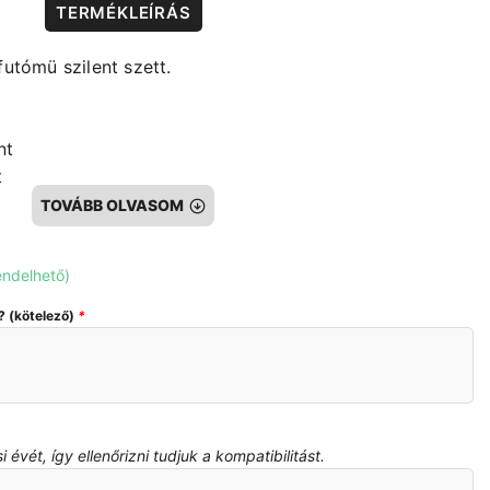
TERMÉKLEÍRÁS
tómü szilent szett.
nt
t
TOVÁBB OLVASOM
endelhető)
onatkozik (23db)
? (kötelező)
*
b.
évét, így ellenőrizni tudjuk a kompatibilitást.