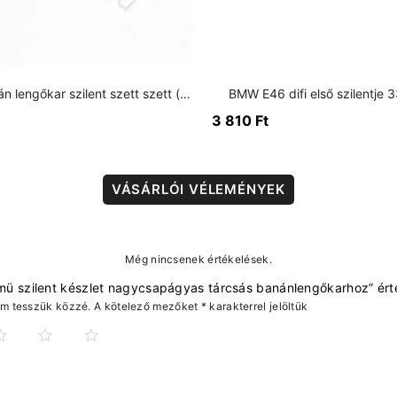
E36-E46 banán lengőkar szilent szett szett (6db)
BMW E46 difi első szilentje
3 810
Ft
VÁSÁRLÓI VÉLEMÉNYEK
Még nincsenek értékelések.
mü szilent készlet nagycsapágyas tárcsás banánlengőkarhoz” ért
em tesszük közzé.
A kötelező mezőket
*
karakterrel jelöltük