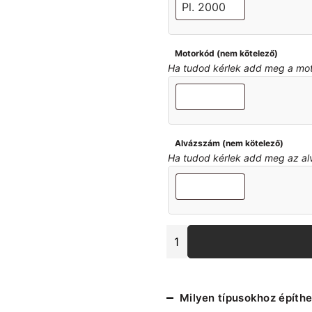
Motorkód (nem kötelező)
Ha tudod kérlek add meg a motor
Alvázszám (nem kötelező)
Ha tudod kérlek add meg az alvá
E46
hátsó
futómü
szilent
készlet
Milyen típusokhoz építhe
nagycsapágyas