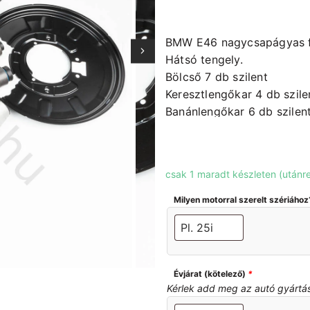
BMW E46 nagycsapágyas fu
Hátsó tengely.
Bölcső 7 db szilent
Keresztlengőkar 4 db szile
Banánlengőkar 6 db szilen
Stabpálca 2 db
Stabszilent 2 db
Terelő lemezek 2 db
csak 1 maradt készleten (utánr
Új, bontatlan termékek.
A megadott egy szettre v
Milyen motorral szerelt szériához
Szükséges mennyiség 23d
Bal oldali-jobb oldali szett
Évjárat (kötelező)
*
Kérlek add meg az autó gyártási 