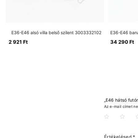
E36-E46 alsó villa belső szilent 3003332102
2 921
Ft
34 290
Ft
„E46 hátsó futó
Az e-mail címet n
Értékelésed
*