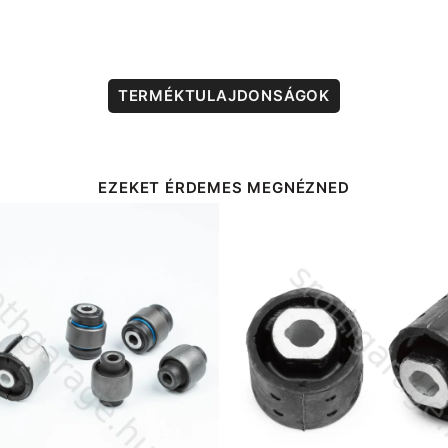
tárcsás
banánlengőkarhoz
mennyiség
TERMÉKTULAJDONSÁGOK
EZEKET ÉRDEMES MEGNÉZNED