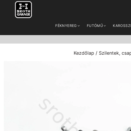
FÉKNYEREG
FUTÓMŰ
KAROSSZ
Kezdőlap
/
Szilentek, cs