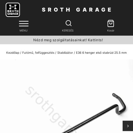
SROTH GARAGE
MENU
KERESÉS
Kosár
Nézd meg szolgáltatásainkat! Kattints!
Kezdőlap
/
Futómű, felfüggesztés
/
Stabilizátor
/ E36 6 henger első stabrúd 25.5 mm