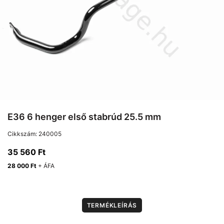
E36 6 henger első stabrúd 25.5 mm
Cikkszám:
240005
35 560
Ft
28 000
Ft
+ ÁFA
TERMÉKLEÍRÁS