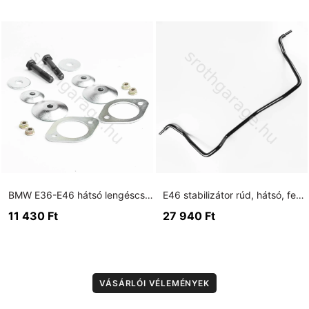
BMW E36-E46 hátsó lengéscsillapító erősített alátét szett + torony erősítő szett
E46 stabilizátor rúd, hátsó, fekete, 19mm.
11 430
Ft
27 940
Ft
VÁSÁRLÓI VÉLEMÉNYEK