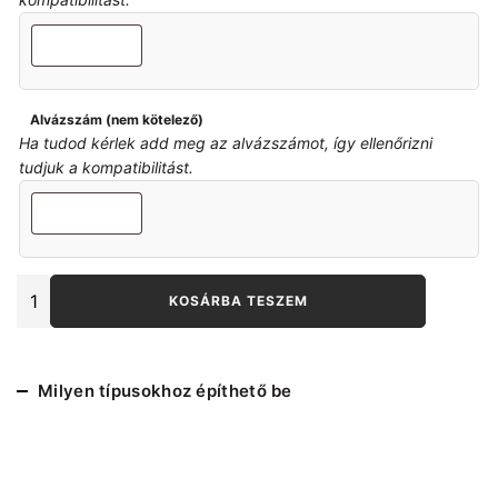
Alvázszám (nem kötelező)
Ha tudod kérlek add meg az alvázszámot, így ellenőrizni
tudjuk a kompatibilitást.
E36
KOSÁRBA TESZEM
6
henger
első
stabrúd
Milyen típusokhoz építhető be
25.5
mm
mennyiség