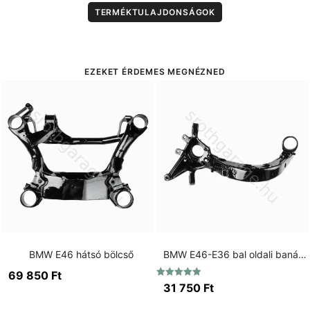
TERMÉKTULAJDONSÁGOK
EZEKET ÉRDEMES MEGNÉZNED
BMW E46 hátsó bölcső
BMW E46-E36 bal oldali banán lengőkar 75mm kis csapágyas
69 850
Ft
Értékelés:
31 750
Ft
5.00
/ 5