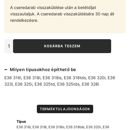
A cseredarab visszaküldése után a betétdíjat
visszautaljuk. A cseredarab visszaküldésére 30 nap áll
rendelkezésre.
BMW
KOSÁRBA TESZEM
E36
1.6-
28i
komplett
Milyen típusokhoz építhető be
hátsó
futómü
E36 316i
,
E36 318i
,
E36 318is
,
E36 318tds
,
E36 320i
,
E36
szett
323i
,
E36 325i
,
E36 325td
,
E36 325tds
,
E36 328i
mennyiség
TERMÉKTULAJDONSÁGOK
Típus
E36 316i
,
E36 318i
,
E36 318is
,
E36 318tds
,
E36 320i
,
E36