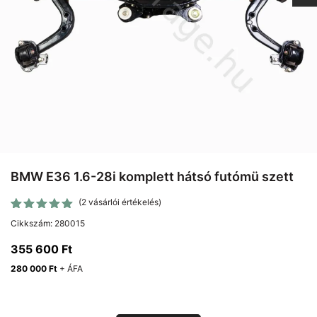
BMW E36 1.6-28i komplett hátsó futómü szett
(
2
vásárlói értékelés)
Értékelés
2
Cikkszám:
280015
5.00
az
5-ből,
355 600
Ft
értékelés
alapján
280 000
Ft
+ ÁFA