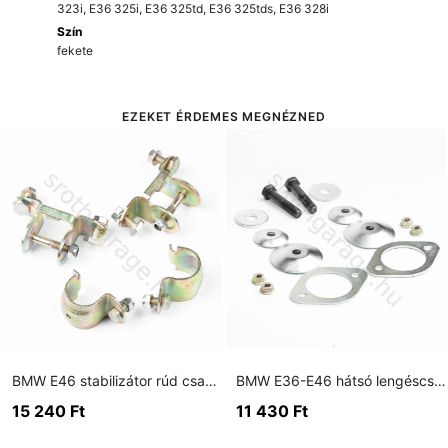
323i
,
E36 325i
,
E36 325td
,
E36 325tds
,
E36 328i
Szín
fekete
EZEKET ÉRDEMES MEGNÉZNED
BMW E46 stabilizátor rúd csavarkészlet
BMW E36-E46 hátsó lengéscsillapító erősített alátét szett + torony erősítő szett
15 240
Ft
11 430
Ft