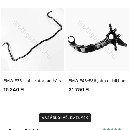
BMW E36 stabilizátor rúd hátsó fekete (15 mm)
BMW E46-E36 jobb oldali banán lengőkar 75mm kis csapágyas
15 240
Ft
31 750
Ft
VÁSÁRLÓI VÉLEMÉNYEK