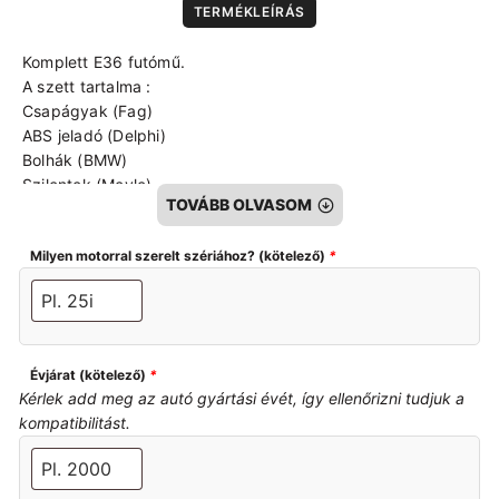
TERMÉKLEÍRÁS
Komplett E36 futómű.
A szett tartalma :
Csapágyak (Fag)
ABS jeladó (Delphi)
Bolhák (BMW)
Szilentek (Meyle)
TOVÁBB OLVASOM
Terelő lemezek
Stabpálca, stabszilent
Milyen motorral szerelt szériához? (kötelező)
*
Csavarkészlet
Porfestett futómü szett
Készre szerelve, asztalon összerakva
Cseredarab leadása kötelező !
Cseredarab utólag is visszahozható.
Évjárat (kötelező)
*
Kérlek add meg az autó gyártási évét, így ellenőrizni tudjuk a
kompatibilitást.