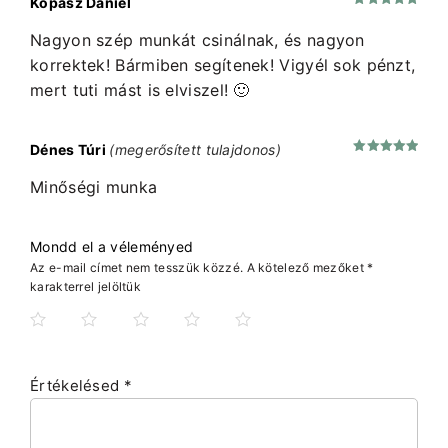
Kopasz Dániel
Értékelés:
5
/ 5
Nagyon szép munkát csinálnak, és nagyon
korrektek! Bármiben segítenek! Vigyél sok pénzt,
mert tuti mást is elviszel! 🙂
Dénes Túri
(megerősített tulajdonos)
Értékelés:
5
/ 5
Minőségi munka
Mondd el a véleményed
Az e-mail címet nem tesszük közzé.
A kötelező mezőket
*
karakterrel jelöltük
Értékelésed
*