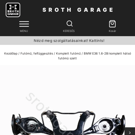
SROTH GARAGE
MENU
KERESÉS
Kosár
Nézd meg szolgáltatásainkat! Kattints!
Kezdőlap
/
Futómű, felfüggesztés
/
Komplett futómű
/ BMW E36 1.6-28i komplett hátsó
futómü szett