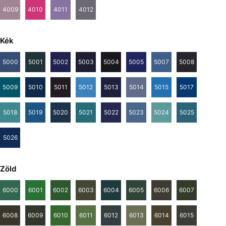
4009
4010
4011
4012
Kék
5000
5001
5002
5003
5004
5005
5007
5008
5009
5010
5011
5012
5013
5014
5015
5017
5018
5019
5020
5021
5022
5023
5024
5025
5026
Zöld
6000
6001
6002
6003
6004
6005
6006
6007
6008
6009
6010
6011
6012
6013
6014
6015