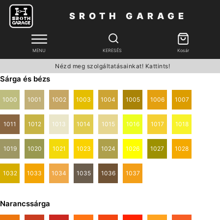
SROTH GARAGE
MENU
KERESÉS
Kosár
Nézd meg szolgáltatásainkat! Kattints!
Sárga és bézs
1000
1001
1002
1003
1004
1005
1006
1007
1011
1012
1013
1014
1015
1016
1017
1018
1019
1020
1021
1023
1024
1026
1027
1028
1032
1033
1034
1035
1036
1037
Narancssárga