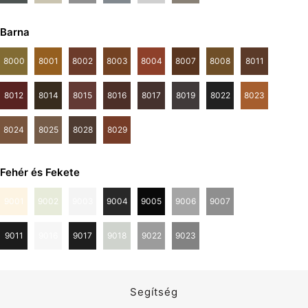
Barna
8000
8001
8002
8003
8004
8007
8008
8011
8012
8014
8015
8016
8017
8019
8022
8023
8024
8025
8028
8029
Fehér és Fekete
9001
9002
9003
9004
9005
9006
9007
9010
9011
9016
9017
9018
9022
9023
Segítség