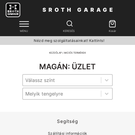
SROTH GARAGE
MENU
KERESÉS
Kosár
Nézd meg szolgáltatásainkat! Kattints!
KEZDŐLAP
/ AKCIÓS TERMÉKEK
MAGÁN: ÜZLET
Szín
Szín
tengely
tengely
Segítség
Szállítási információk